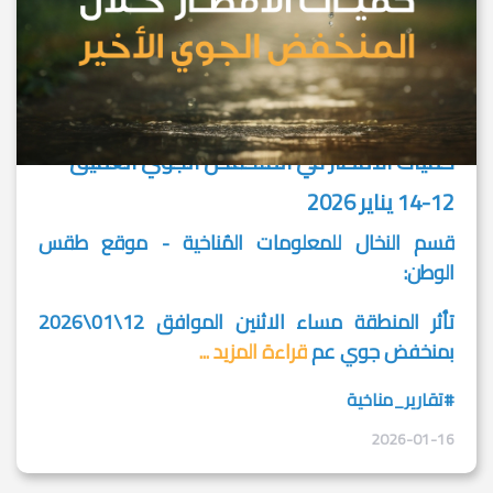
كميات الأمطار في المنخفض الجوي العميق
12-14 يناير 2026
قسم النخال للمعلومات المُناخية - موقع طقس
الوطن:
تأثر المنطقة مساء الاثنين الموافق 12\01\2026
بمنخفض جوي عم
قراءة المزيد ...
#تقارير_مناخية
2026-01-16