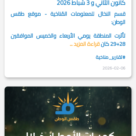
كانون الثاني و 3 شباط 2026
قسم النخال للمعلومات المُناخية - موقع طقس
الوطن:
تأثرت المنطقة يومي الأربعاء والخميس الموافقين
28+29 كان
قراءة المزيد ...
#تقارير_مناخية
2026-02-06