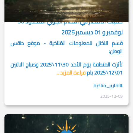
كميات الامطار في النظام الجوي المحدود 30
نوفمبر و 01 ديسمبر 2025
قسم النخال للمعلومات المُناخية - موقع طقس
الوطن:
تأثرت المنطقة يوم الأحد 30\11\2025 وصباح الاثنين
01\12\2025 بام
قراءة المزيد ...
#تقارير_مناخية
2025-12-09