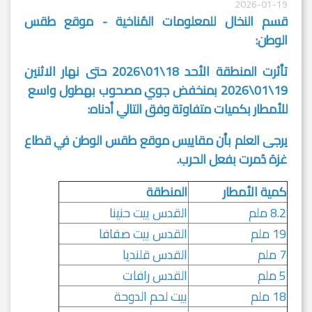
2026-01-19
قسم النخال للمعلومات المُناخية - موقع طقس
الوطن:
تأثرت المنطقة الأحد 18\01\2026 حتى نهار الاثنين
19\01\2026 بمنخفض جوي مصحوب بهطول واسع
للأمطار بكميات متفاوتة وفق التالي أدناه:
يرجى العلم بأن مقاييس موقع طقس الوطن في قطاع
غزة دُمرت بفعل الحرب.
كمية الأمطار
المنطقة
8.2 ملم
القدس بيت حنينا
19 ملم
القدس بيت صفافا
7 ملم
القدس قلنديا
5 ملم
القدس رافات
18 ملم
بيت لحم الدوحة