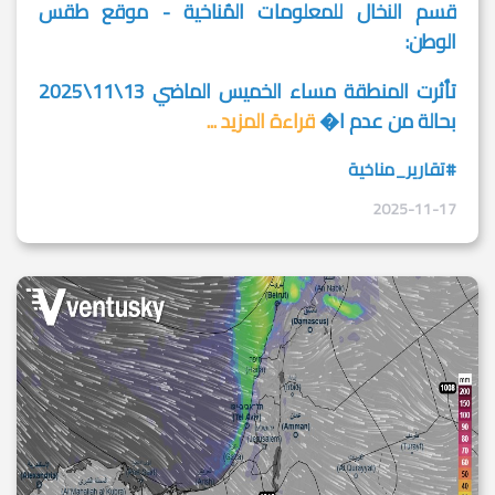
قسم النخال للمعلومات المُناخية - موقع طقس
الوطن:
تأثرت المنطقة مساء الخميس الماضي 13\11\2025
بحالة من عدم ا�
قراءة المزيد ...
#تقارير_مناخية
2025-11-17