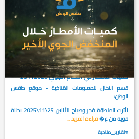
كميات الأمطار في النظام الجوي 25112025
قسم النخال للمعلومات المُناخية - موقع طقس
الوطن:
تأثرت المنطقة فجر وصباح الأثنين 25\11\2025 بحالة
قوية من ع�
قراءة المزيد ...
#تقارير_مناخية