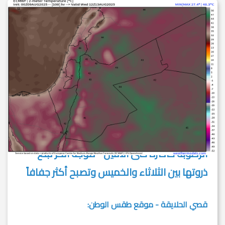
الرطوبة حاضرة حتى الاثنين - موجة الحر تبلغ
ذروتها بين الثلاثاء والخميس وتصبح أكثر جفافاً
قصي الحلايقة - موقع طقس الوطن: