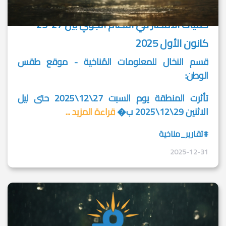
كميات الأمطار في النظام الجوي بين 27-29
كانون الأول 2025
قسم النخال للمعلومات المُناخية - موقع طقس
الوطن:
تأثرت المنطقة يوم السبت 27\12\2025 حتى ليل
الاثنين 29\12\2025 ب�
قراءة المزيد ...
#تقارير_مناخية
2025-12-31