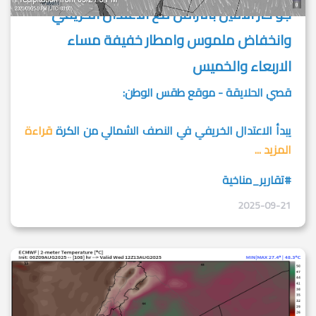
جو حار الاثنين بالتزامن مع الاعتدال الخريفي
وانخفاض ملموس وامطار خفيفة مساء
الاربعاء والخميس
قصي الحلايقة - موقع طقس الوطن:
يبدأ الاعتدال الخريفي في النصف الشمالي من الكرة
قراءة
المزيد ...
#تقارير_مناخية
2025-09-21