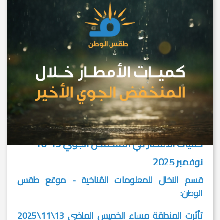
كميات الأمطار في المنخفض الجوي 13-16
نوفمبر 2025
قسم النخال للمعلومات المُناخية - موقع طقس
الوطن:
تأثرت المنطقة مساء الخميس الماضي 13\11\2025