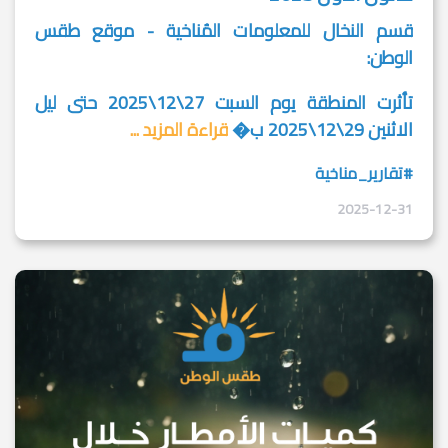
قسم النخال للمعلومات المُناخية - موقع طقس
الوطن:
تأثرت المنطقة يوم السبت 27\12\2025 حتى ليل
الاثنين 29\12\2025 ب�
قراءة المزيد ...
#تقارير_مناخية
2025-12-31