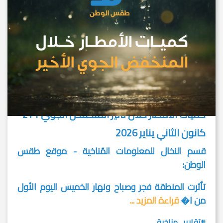
كميات الامطار خلال تأثير المنخفض الجوي 1+2
كانون الثاني يناير 2026
قسم النخال للمعلومات المُناخية - موقع طقس
الوطن:
تأثرت المنطقة فجر وصباح ونهار الخميس اليوم الأول
من ا�
قراءة المزيد ...
#تقارير_مناخية