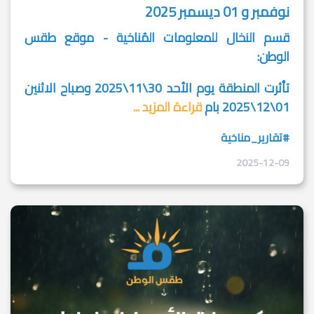
نوفمبر و 01 ديسمبر 2025
قسم النخال للمعلومات المُناخية - موقع طقس
الوطن:
تأثرت المنطقة يوم الأحد 30\11\2025 وصباح الاثنين
01\12\2025 بام
قراءة المزيد ...
#تقارير_مناخية
2025-12-09