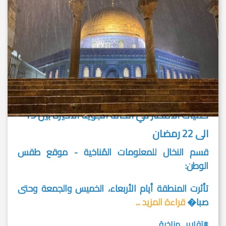
كميات الأمطار في الحالة الجوية الأخيرة بين 19
الى 22 رمضان
قسم النخال للمعلومات المُناخية - موقع طقس
الوطن:
تأثرت المنطقة أيام الأربعاء، الخميس والجمعة وحتى
صبا�
قراءة المزيد ...
#تقارير_مناخية