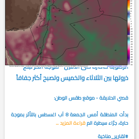
الرطوبة حاضرة حتى الاثنين - موجة الحر تبلغ
ذروتها بين الثلاثاء والخميس وتصبح أكثر جفافاً
قصي الحلايقة - موقع طقس الوطن:
بدأت المنطقة أمس الجمعة 8 آب اغسطس بالتأثر بموجة
حارة، جرّاء سيطرة الم
قراءة المزيد ...
#تقارير_مناخية