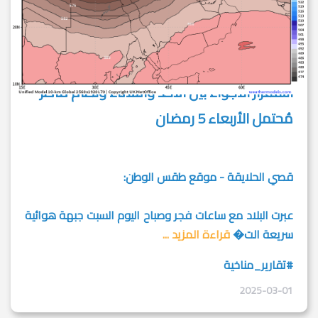
استقرار الأجواء بين الاحد والثلاثاء ونظام ماطر
مُحتمل الأربعاء 5 رمضان
قصي الحلايقة - موقع طقس الوطن:
عبرت البلاد مع ساعات فجر وصباح اليوم السبت جبهة هوائية
سريعة الت�
قراءة المزيد ...
#تقارير_مناخية
2025-03-01