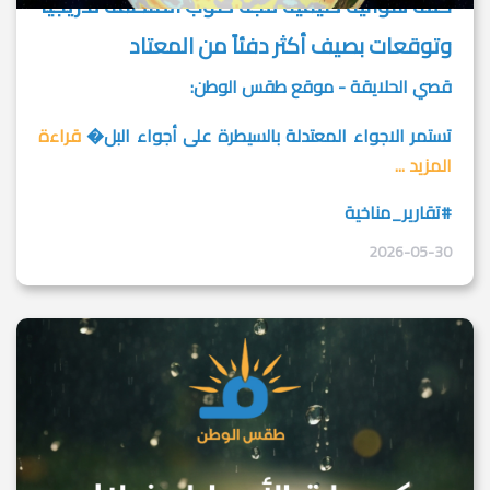
كتلة هوائية صيفية تتجه صوب المنطقة تدريجياً
وتوقعات بصيف أكثر دفئاً من المعتاد
قصي الحلايقة - موقع طقس الوطن:
تستمر الاجواء المعتدلة بالسيطرة على أجواء البل�
قراءة
المزيد ...
#تقارير_مناخية
2026-05-30