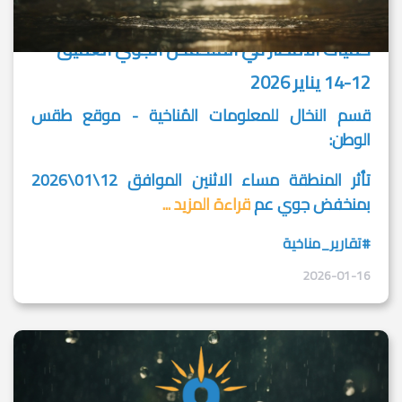
كميات الأمطار في المنخفض الجوي العميق
12-14 يناير 2026
قسم النخال للمعلومات المُناخية - موقع طقس
الوطن:
تأثر المنطقة مساء الاثنين الموافق 12\01\2026
بمنخفض جوي عم
قراءة المزيد ...
#تقارير_مناخية
2026-01-16