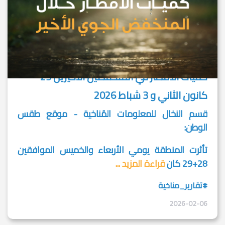
كميات الأمطار في المنخفضين الأخيرين 29
كانون الثاني و 3 شباط 2026
قسم النخال للمعلومات المُناخية - موقع طقس
الوطن:
تأثرت المنطقة يومي الأربعاء والخميس الموافقين
28+29 كان
قراءة المزيد ...
#تقارير_مناخية
2026-02-06