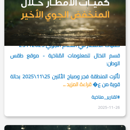
كميات الأمطار في النظام الجوي 25112025
قسم النخال للمعلومات المُناخية - موقع طقس
الوطن:
تأثرت المنطقة فجر وصباح الأثنين 25\11\2025 بحالة
قوية من ع�
قراءة المزيد ...
#تقارير_مناخية
2025-11-26