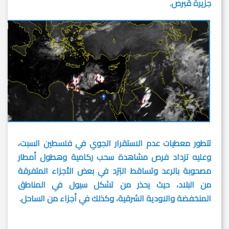
جزيرة قبرص.
تتطور معطيات عدم الاستقرار الجوي في فلسطين السبت،
وعليه تزداد فرص مشاهدة سحب ركامية وهطول أمطار
مصحوبة بالرعد وتساقط البَرَد في بعض الأجزاء المتفرقة
من البلاد، حيث يحذر من تشكل سيول في المناطق
المنخفضة والاودية الشرقية، وكذلك في أجزاء من الساحل.