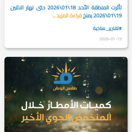
تأثرت المنطقة الأحد 18\01\2026 حتى نهار الاثنين
19\01\2026 بمنخ
قراءة المزيد ...
#تقارير_مناخية
2026-01-19